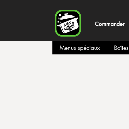
Commander
Menus spéciaux
Boîte
Boutique
/
Plateaux & bouchées