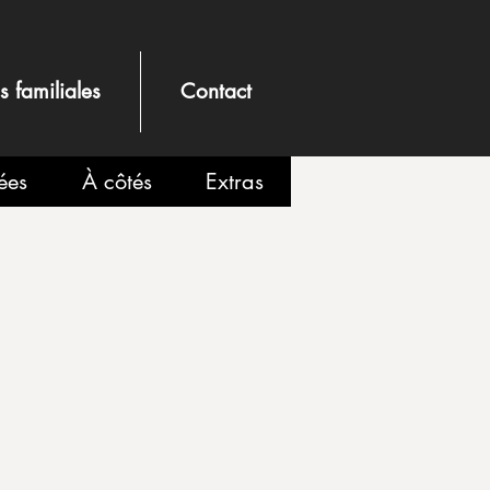
és familiales
Contact
ées
À côtés
Extras