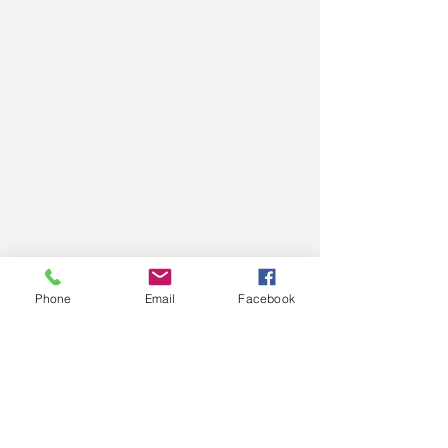
Phone
Email
Facebook