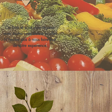
On livre et vous vous régalez
avec toutes cette bonne bouffe!
N'hésitez pas à nous faire part
de votre experience.