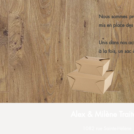
Nous sommes pro
mis en place des 
Unis dans nos act
à la fois, un sac à
Alex & Milène Trait
1082 rue Sainte-Hélène