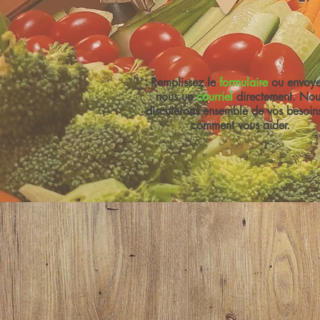
Remplissez le
formulaire
ou envoye
nous un
courriel
directement. Nou
discuterons ensemble de vos besoins
comment vous aider.