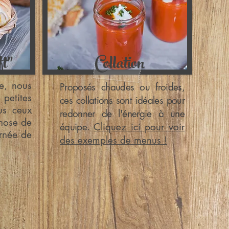
t''
Collation
ée, nous
Proposés chaudes ou froides,
etites
ces collations sont idéales pour
us ceux
redonner de l'énergie à une
chose de
équipe.
Cliquez ici pour voir
urnée de
des exemples de menus !