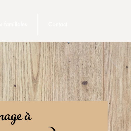
és familiales
Contact
rnage à