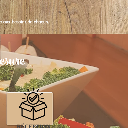
dre aux besoins de chacun.
esure
RÉCEPTION