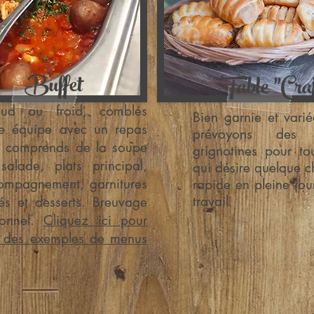
Buffet
Table ''Craf
ud ou froid​, comblés
Bien garnie et vari
re équipe avec un repas
prévoyons des p
 comprends de la soupe
grignotines pour to
salade, plats principal,
qui désire quelque 
ompagnement, garnitures
rapide en pleine jo
travail
iés et desserts. Breuvage
ionnel.
Cliquez ici pour
r des exemples de menus