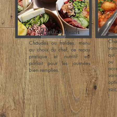
Boîte à lunch
Cha
Chaudes ou froides, menu
vot
au choix du chef, ce repas
qui
pratique et nutritif est
ou 
parfait pour les journées
acc
bien remplies.
var
opt
voi
!