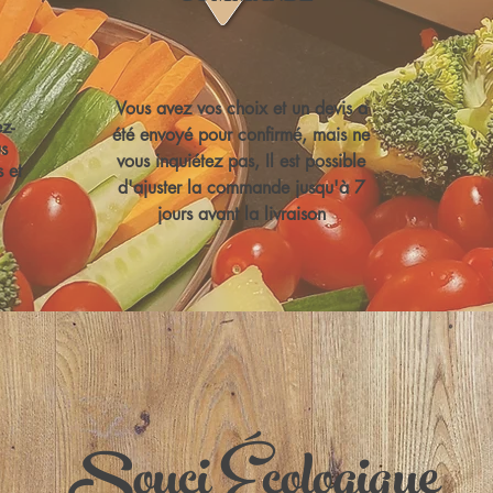
Vous avez vos choix et un devis a
z-
été envoyé pour confirmé, mais ne
s
vous inquiétez pas, Il est possible
 et
d'ajuster la commande jusqu'à 7
jours avant la livraison
Souci Écologique