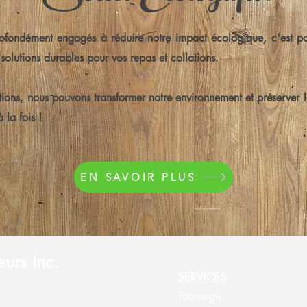
fondément engagés à réduire notre impact écologique, c'est p
solutions durables pour vos repas et collations.
ions, nous pouvons transformer notre environnement et préserver l
 la fois !
EN SAVOIR PLUS
eurs Inc.
SERVICES
Tournage