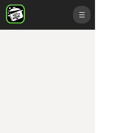
Cartes cadeaux
Boutique
/
Extras
/
Cartes cadeaux
Carte cadeau
Carte cadeau
C$25.00
Achat immédiat