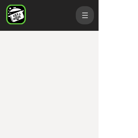
Partenaires locaux
Boutique
/
Extras
/
Partenaires locaux
Panier
Afficher les prix en :
CAD