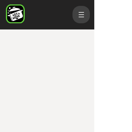
Saint-Valentin
Boutique
/
Menus spéciaux
/
Saint-Valentin
Panier
Afficher les prix en :
CAD