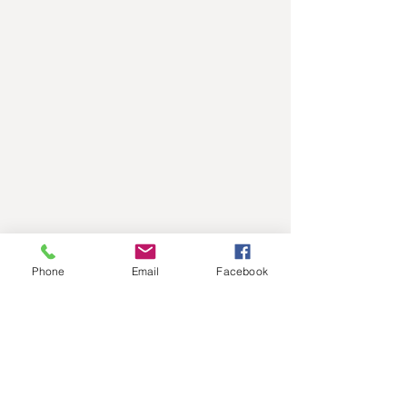
Phone
Email
Facebook